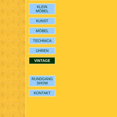
KLEIN
MÖBEL
KUNST
MÖBEL
TECHNICA
UHREN
VINTAGE
RUNDGANG
SHOW
KONTAKT